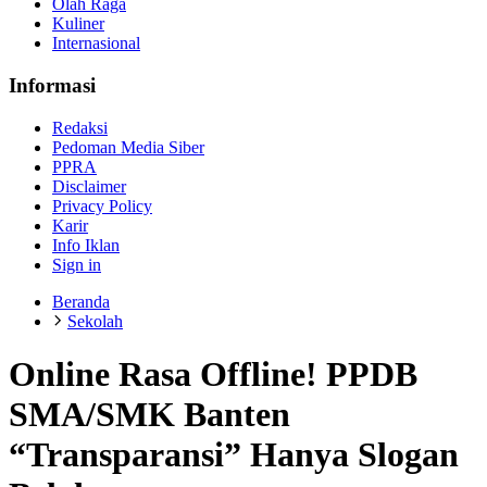
Olah Raga
Kuliner
Internasional
Informasi
Redaksi
Pedoman Media Siber
PPRA
Disclaimer
Privacy Policy
Karir
Info Iklan
Sign in
Beranda
Sekolah
Online Rasa Offline! PPDB
SMA/SMK Banten
“Transparansi” Hanya Slogan