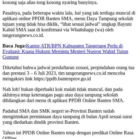
kosong saja alias tong kosong nyaring bunyinya.
Pasalnya, pada beberapa waktu lalu, hal yang tak terduga muncul di
aplikasi online PPDB Banten SMA, menu Daya Tampung sekolah
tujuan yang tidak bisa diklik, “lihat sesuai jadwal” ungkap Bayuni
Kabid SMA saat di konfirmasi via Whattshapp (wa) oleh
tangerangnews.co.id.
Baca Juga:
Kantor ATR/BPN Kabupaten Tangerang Perlu di
Evaluasi: Kuasa Hukum Meminta Menteri Nusron Wahid Turun
Gunung
Diketahui bahwa jadwal pendaftaran zonasi, perpindahan orang tua
dan prestasi 3 – 6 Juli 2023, tim tangerangnews.co.id mencoba
mengakses link https://ppdb.bantenprov.go.id
Nah loh! bukan diperbaiki kok malah tidak muncul, dan pada
akhirnya tetap keterangan pagu atau daya tampung sekolah
dihilangkan dari menu di aplikasi PPDB Online Banten SMA.
Padahal SMA dan SMK negeri se-Provinsi Banten sudah
mengirimkan permintaan daya tampung di bulan April sesuai surat
yang diedarkan dindik provinsi Banten.
Tahun ini PPDB Online Banten tetap dengan predikat Online Rasa
Offline.