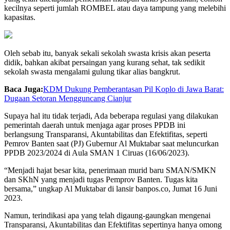
kecilnya seperti jumlah ROMBEL atau daya tampung yang melebihi
kapasitas.
Oleh sebab itu, banyak sekali sekolah swasta krisis akan peserta
didik, bahkan akibat persaingan yang kurang sehat, tak sedikit
sekolah swasta mengalami gulung tikar alias bangkrut.
Baca Juga:
KDM Dukung Pemberantasan Pil Koplo di Jawa Barat:
Dugaan Setoran Mengguncang Cianjur
Supaya hal itu tidak terjadi, Ada beberapa regulasi yang dilakukan
pemerintah daerah untuk menjaga agar proses PPDB ini
berlangsung Transparansi, Akuntabilitas dan Efektifitas, seperti
Pemrov Banten saat (PJ) Gubernur Al Muktabar saat meluncurkan
PPDB 2023/2024 di Aula SMAN 1 Ciruas (16/06/2023).
“Menjadi hajat besar kita, penerimaan murid baru SMAN/SMKN
dan SKhN yang menjadi tugas Pemprov Banten. Tugas kita
bersama,” ungkap Al Muktabar di lansir banpos.co, Jumat 16 Juni
2023.
Namun, terindikasi apa yang telah digaung-gaungkan mengenai
Transparansi, Akuntabilitas dan Efektifitas sepertinya hanya omong