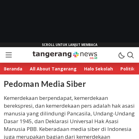
Tangerang News
Esensi Sebuah Berita
Beranda
All About Tangerang
Halo Sekolah
Politik
Pedoman Media Siber
Kemerdekaan berpendapat, kemerdekaan
berekspresi, dan kemerdekaan pers adalah hak asasi
manusia yang dilindungi Pancasila, Undang-Undang
Dasar 1945, dan Deklarasi Universal Hak Asasi
Manusia PBB. Keberadaan media siber di Indonesia
juga merupakan bagian dari kemerdekaan