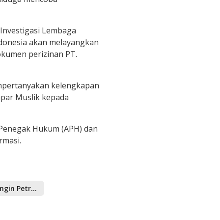
 Investigasi Lembaga
ndonesia akan melayangkan
okumen perizinan PT.
empertanyakan kelengkapan
apar Muslik kepada
at Penegak Hukum (APH) dan
rmasi.
PT.Beringin Petroleum Energy