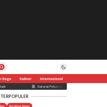
h Raga
Kuliner
Internasional
Raib
Darurat Polusi Udara TPA Jatiwaringin: PM2.5 
TERPOPULER
line
Breaking News