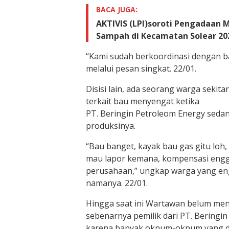
BACA JUGA:
AKTIVIS (LPI)soroti Pengadaan 
Sampah di Kecamatan Solear 20
“Kami sudah berkoordinasi dengan b
melalui pesan singkat. 22/01.
Disisi lain, ada seorang warga sekit
terkait bau menyengat ketika
PT. Beringin Petroleom Energy sedan
produksinya.
“Bau banget, kayak bau gas gitu loh
mau lapor kemana, kompensasi engg
perusahaan,” ungkap warga yang e
namanya. 22/01.
Hingga saat ini Wartawan belum men
sebenarnya pemilik dari PT. Beringin
karena banyak oknum-oknum yang 