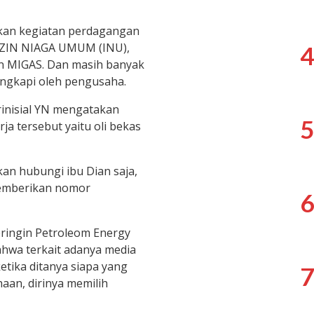
ukan kegiatan perdagangan
IZIN NIAGA UMUM (INU),
4
jen MIGAS. Dan masih banyak
lengkapi oleh pengusaha.
rinisial YN mengatakan
5
a tersebut yaitu oli bekas
kan hubungi ibu Dian saja,
 memberikan nomor
6
eringin Petroleom Energy
ahwa terkait adanya media
tika ditanya siapa yang
7
aan, dirinya memilih