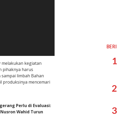
BER
1
y melakukan kegiatan
n pihaknya harus
n sampai limbah Bahan
il produksinya mencemari
2
rang Perlu di Evaluasi:
3
Nusron Wahid Turun