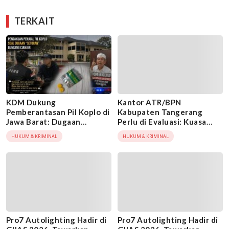
TERKAIT
KDM Dukung
Kantor ATR/BPN
Pemberantasan Pil Koplo di
Kabupaten Tangerang
Jawa Barat: Dugaan
Perlu di Evaluasi: Kuasa
Setoran Mengguncang
Hukum Meminta Menteri
HUKUM & KRIMINAL
HUKUM & KRIMINAL
Cianjur
Nusron Wahid Turun
Gunung
Pro7 Autolighting Hadir di
Pro7 Autolighting Hadir di