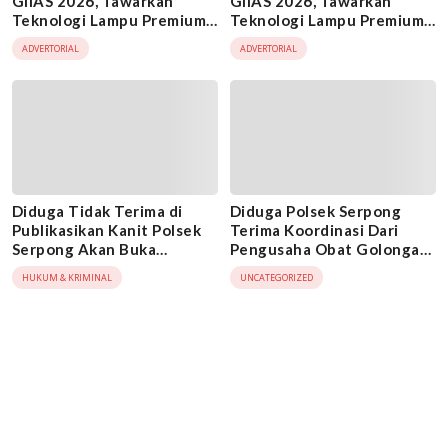
GIIAS 2026, Tawarkan
GIIAS 2026, Tawarkan
Teknologi Lampu Premium
Teknologi Lampu Premium
untuk Mobil dan Motor
untuk Mobil dan Motor
ADVERTORIAL
ADVERTORIAL
Diduga Tidak Terima di
Diduga Polsek Serpong
Publikasikan Kanit Polsek
Terima Koordinasi Dari
Serpong Akan Buka
Pengusaha Obat Golongan
Laporan: Ko Diblokir
G: Informasi Bocor
HUKUM & KRIMINAL
UNCATEGORIZED