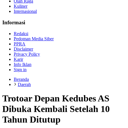
Olah Raga
Kuliner
Internasional
Informasi
Redaksi
Pedoman Media Siber
PPRA
Disclaimer
Privacy Policy
Karir
Info Iklan
Sign in
Beranda
Daerah
Trotoar Depan Kedubes AS
Dibuka Kembali Setelah 10
Tahun Ditutup