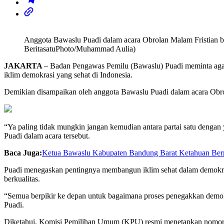
Anggota Bawaslu Puadi dalam acara Obrolan Malam Fristian b
BeritasatuPhoto/Muhammad Aulia)
JAKARTA
– Badan Pengawas Pemilu (Bawaslu) Puadi meminta agar 
iklim demokrasi yang sehat di Indonesia.
Demikian disampaikan oleh anggota Bawaslu Puadi dalam acara Obro
“Ya paling tidak mungkin jangan kemudian antara partai satu dengan y
Puadi dalam acara tersebut.
Baca Juga:
Ketua Bawaslu Kabupaten Bandung Barat Ketahuan Berpe
Puadi menegaskan pentingnya membangun iklim sehat dalam demokrasi
berkualitas.
“Semua berpikir ke depan untuk bagaimana proses penegakkan demokras
Puadi.
Diketahui, Komisi Pemilihan Umum (KPU) resmi menetapkan nomor u