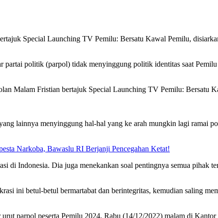
ertajuk Special Launching TV Pemilu: Bersatu Kawal Pemilu, disiark
partai politik (parpol) tidak menyinggung politik identitas saat P
lan Malam Fristian bertajuk Special Launching TV Pemilu: Bersatu K
ang lainnya menyinggung hal-hal yang ke arah mungkin lagi ramai polar
sta Narkoba, Bawaslu RI Berjanji Pencegahan Ketat!
 di Indonesia. Dia juga menekankan soal pentingnya semua pihak ter
i ini betul-betul bermartabat dan berintegritas, kemudian saling mem
rut parpol peserta Pemilu 2024, Rabu (14/12/2022) malam di Kantor 