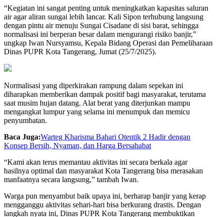
“Kegiatan ini sangat penting untuk meningkatkan kapasitas saluran
air agar aliran sungai lebih lancar. Kali Sipon terhubung langsung
dengan pintu air menuju Sungai Cisadane di sisi barat, sehingga
normalisasi ini berperan besar dalam mengurangi risiko banjir,”
ungkap Iwan Nursyamsu, Kepala Bidang Operasi dan Pemeliharaan
Dinas PUPR Kota Tangerang, Jumat (25/7/2025).
Normalisasi yang diperkirakan rampung dalam sepekan ini
diharapkan memberikan dampak positif bagi masyarakat, terutama
saat musim hujan datang. Alat berat yang diterjunkan mampu
mengangkat lumpur yang selama ini menumpuk dan memicu
penyumbatan.
Baca Juga:
Warteg Kharisma Bahari Otentik 2 Hadir dengan
Konsep Bersih, Nyaman, dan Harga Bersahabat
“Kami akan terus memantau aktivitas ini secara berkala agar
hasilnya optimal dan masyarakat Kota Tangerang bisa merasakan
manfaatnya secara langsung,” tambah Iwan.
Warga pun menyambut baik upaya ini, berharap banjir yang kerap
mengganggu aktivitas sehari-hari bisa berkurang drastis. Dengan
langkah nyata ini, Dinas PUPR Kota Tangerang membuktikan