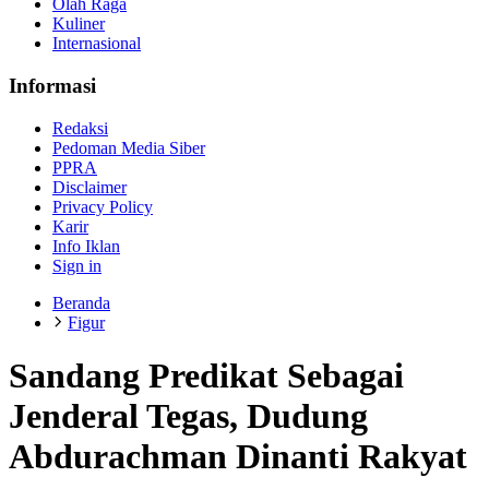
Olah Raga
Kuliner
Internasional
Informasi
Redaksi
Pedoman Media Siber
PPRA
Disclaimer
Privacy Policy
Karir
Info Iklan
Sign in
Beranda
Figur
Sandang Predikat Sebagai
Jenderal Tegas, Dudung
Abdurachman Dinanti Rakyat