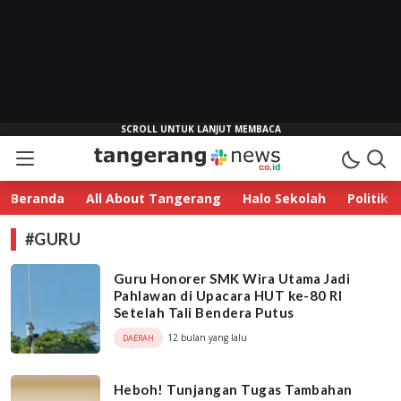
Tangerang News
Esensi Sebuah Berita
Beranda
All About Tangerang
Halo Sekolah
Politik
#GURU
Guru Honorer SMK Wira Utama Jadi
Pahlawan di Upacara HUT ke-80 RI
Setelah Tali Bendera Putus
12 bulan yang lalu
DAERAH
Heboh! Tunjangan Tugas Tambahan